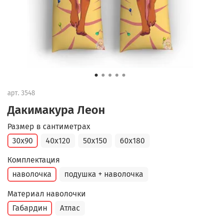
арт.
3548
Дакимакура Леон
Размер в сантиметрах
30x90
40x120
50x150
60x180
Комплектация
наволочка
подушка + наволочка
Материал наволочки
Габардин
Атлас