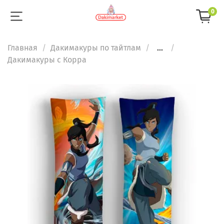
0
Главная
Дакимакуры по тайтлам
...
Дакимакуры с Корра