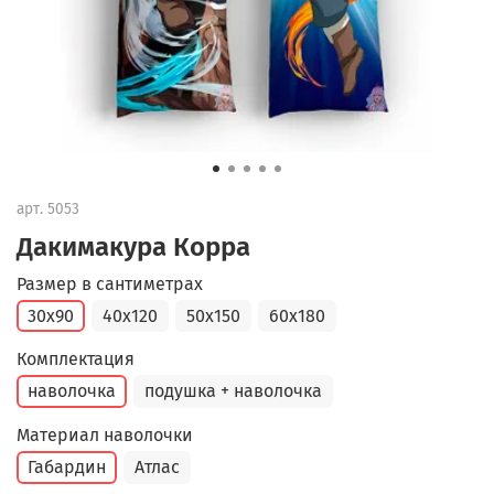
арт.
5053
Дакимакура Корра
Размер в сантиметрах
30x90
40x120
50x150
60x180
Комплектация
наволочка
подушка + наволочка
Материал наволочки
Габардин
Атлас