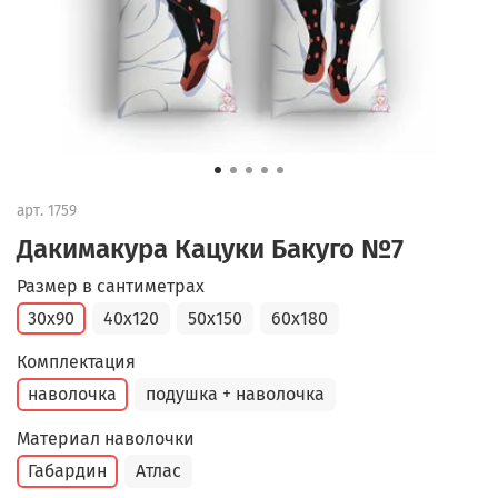
арт.
1759
Дакимакура Кацуки Бакуго №7
Размер в сантиметрах
30x90
40x120
50x150
60x180
Комплектация
наволочка
подушка + наволочка
Материал наволочки
Габардин
Атлас