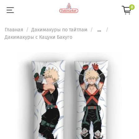
0
Главная
Дакимакуры по тайтлам
...
Дакимакуры с Кацуки Бакуго