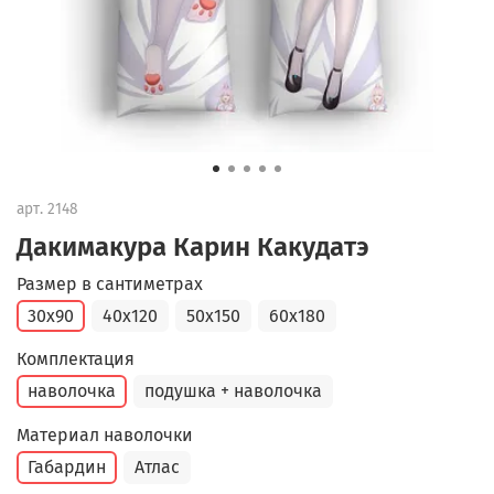
арт.
2148
Дакимакура Карин Какудатэ
Размер в сантиметрах
30x90
40x120
50x150
60x180
Комплектация
наволочка
подушка + наволочка
Материал наволочки
Габардин
Атлас