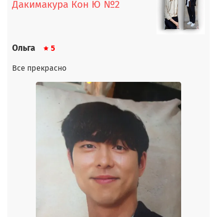
Дакимакура Кон Ю №2
Ольга
5
Все прекрасно