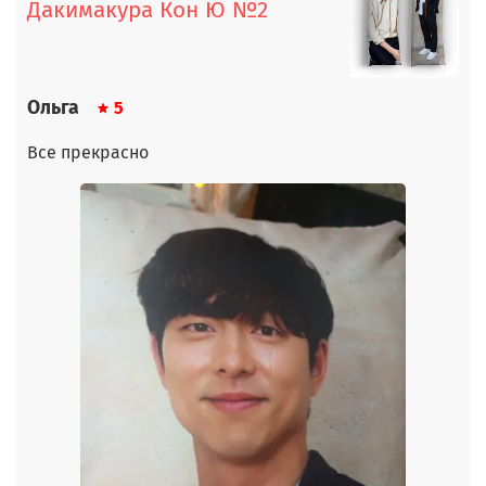
Дакимакура Кон Ю №2
Ольга
5
Все прекрасно