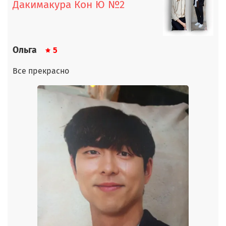
Дакимакура Кон Ю №2
Ольга
5
Все прекрасно