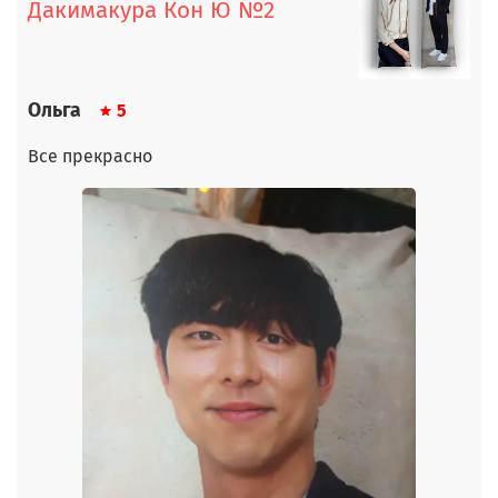
Дакимакура Кон Ю №2
Ольга
5
Все прекрасно