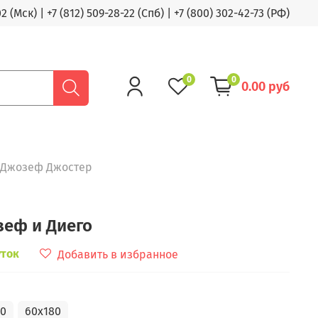
02 (Мск)
|
+7 (812) 509-28-22 (Спб)
|
+7 (800) 302-42-73 (РФ)
0
0
0.00 руб
 Джозеф Джостер
зеф и Диего
уток
Добавить в избранное
50
60x180