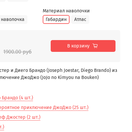
Материал наволочки
 наволочка
Габардин
Атлас
В корзину
1900.00 руб
р и Диего Брандо (Joseph Joestar, Diego Brando) из
ючение ДжоДжо (JoJo no Kimyou na Bouken)
Брандо (4 шт.)
ероятное приключение ДжоДжо (25 шт.)
ф Джостер (2 шт.)
.)