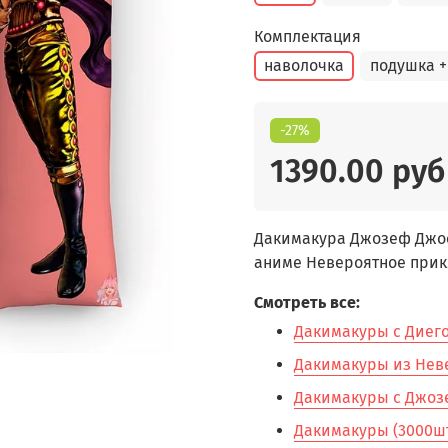
Комплектация
наволочка
подушка +
-27%
1390.00 руб
Дакимакура Джозеф Джосте
аниме Невероятное прикл
Смотреть все:
Дакимакуры с Диего 
Дакимакуры из Нев
Дакимакуры с Джозе
Дакимакуры (3000шт