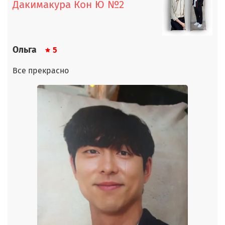
Дакимакура Кон Ю №2
Ольга
5
Все прекрасно