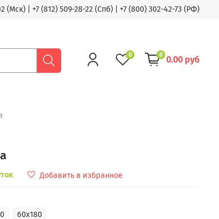
02 (Мск)
|
+7 (812) 509-28-22 (Спб)
|
+7 (800) 302-42-73 (РФ)
0
0
0.00 руб
а
за
уток
Добавить в избранное
50
60x180