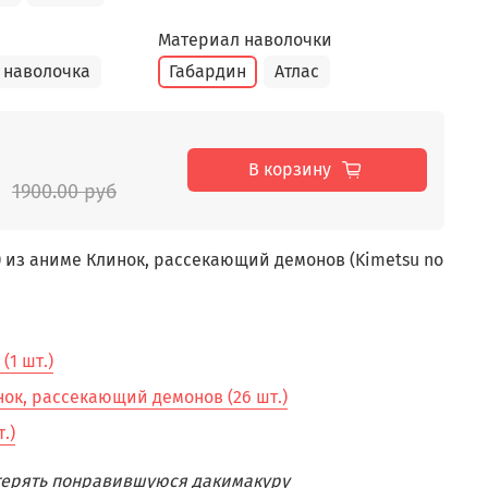
Материал наволочки
 наволочка
Габардин
Атлас
В корзину
1900.00 руб
) из аниме Клинок, рассекающий демонов (Kimetsu no
(1 шт.)
ок, рассекающий демонов (26 шт.)
.)
отерять понравившуюся дакимакуру