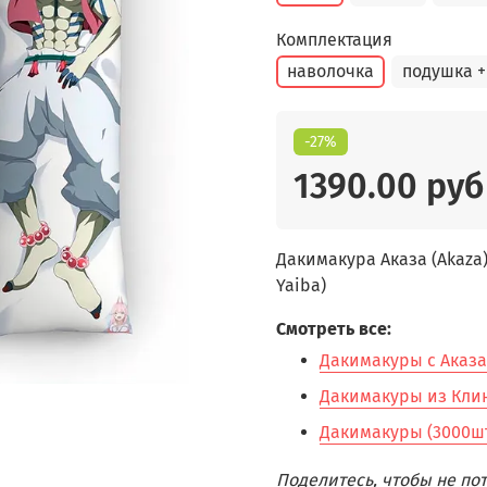
Комплектация
наволочка
подушка +
-27%
1390.00 руб
Дакимакура Аказа (Akaza
Yaiba)
Смотреть все:
Дакимакуры с Аказа 
Дакимакуры из Клин
Дакимакуры (3000шт
Поделитесь, чтобы не п