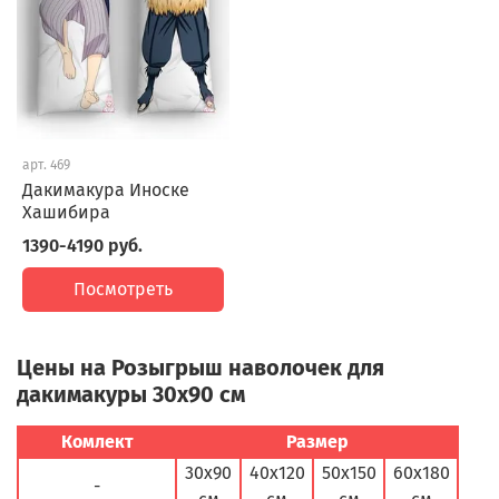
арт.
469
Дакимакура Иноске
Хашибира
1390-4190 руб.
Посмотреть
Цены на Розыгрыш наволочек для
дакимакуры 30х90 см
Комлект
Размер
30х90
40х120
50х150
60х180
-