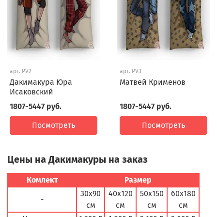
арт.
PV2
арт.
PV3
Дакимакура Юра
Матвей Крименов
Исаковский
1807-5447 руб.
1807-5447 руб.
Посмотреть
Посмотреть
Цены на Дакимакуры на заказ
Комлект
Размер
30х90
40х120
50х150
60х180
-
см
см
см
см