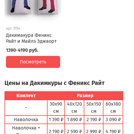
арт.
5194
Дакимакура Феникс
Райт и Майлз Эджворт
1390-4190 руб.
Посмотреть
Цены на Дакимкуры с Феникс Райт
Комлект
Размер
30х90
40х120
50х150
60х180
-
см
см
см
см
Наволочка
1 390 ₽
1 890 ₽
2 190 ₽
3 090 ₽
Наволочка +
2 190 ₽
2 590 ₽
2 990 ₽
4 190 ₽