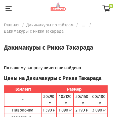
0
Главная
Дакимакуры по тайтлам
...
Дакимакуры с Рикка Такарада
Дакимакуры с Рикка Такарада
По вашему запросу ничего не найдено
Цены на Дакимакуры с Рикка Такарада
Комлект
Размер
30х90
40х120
50х150
60х180
-
см
см
см
см
Наволочка
1 390 ₽
1 890 ₽
2 190 ₽
3 090 ₽