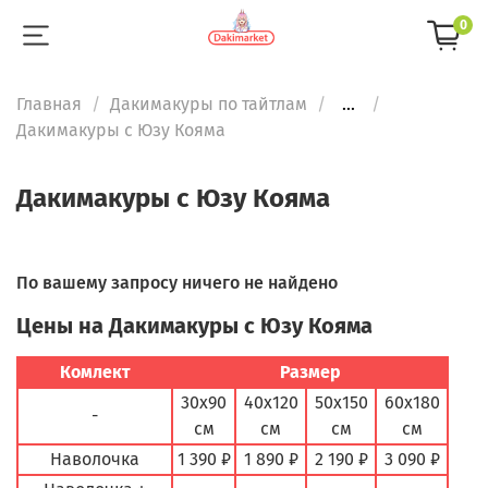
0
Главная
Дакимакуры по тайтлам
...
Дакимакуры с Юзу Кояма
Дакимакуры с Юзу Кояма
По вашему запросу ничего не найдено
Цены на Дакимакуры с Юзу Кояма
Комлект
Размер
30х90
40х120
50х150
60х180
-
см
см
см
см
Наволочка
1 390 ₽
1 890 ₽
2 190 ₽
3 090 ₽