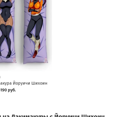
0
акура Йоруичи Шихоин
190 руб.
 на Дакимакуры с Йоруичи Шихоин