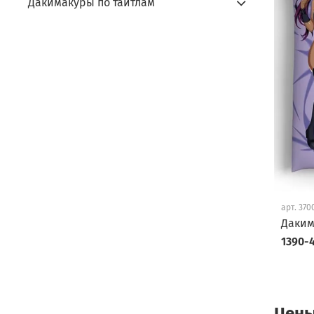
Дакимакуры по тайтлам
арт.
370
Даким
1390-4
Цены