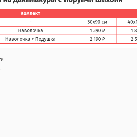
Комлект
-
30х90 см
40х
Наволочка
1 390 ₽
1 
Наволочка + Подушка
2 190 ₽
2 
ти
е