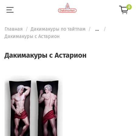
0
Главная
Дакимакуры по тайтлам
...
Дакимакуры с Астарион
Дакимакуры с Астарион