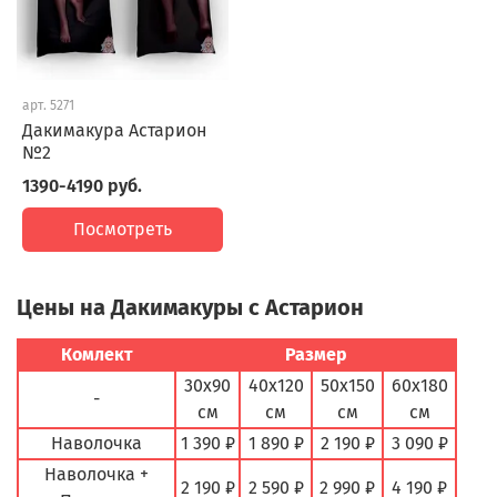
арт.
5271
Дакимакура Астарион
№2
1390-4190 руб.
Посмотреть
Цены на Дакимакуры с Астарион
Комлект
Размер
30х90
40х120
50х150
60х180
-
см
см
см
см
Наволочка
1 390 ₽
1 890 ₽
2 190 ₽
3 090 ₽
Наволочка +
2 190 ₽
2 590 ₽
2 990 ₽
4 190 ₽