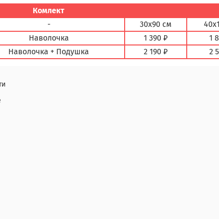
Комлект
-
30х90 см
40х
Наволочка
1 390 ₽
1 
Наволочка + Подушка
2 190 ₽
2 
ти
е