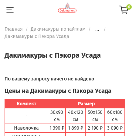
0
Главная
Дакимакуры по тайтлам
...
Дакимакуры с Пэкора Усада
Дакимакуры с Пэкора Усада
По вашему запросу ничего не найдено
Цены на Дакимакуры с Пэкора Усада
Комлект
Размер
30х90
40х120
50х150
60х180
-
см
см
см
см
Наволочка
1 390 ₽
1 890 ₽
2 190 ₽
3 090 ₽