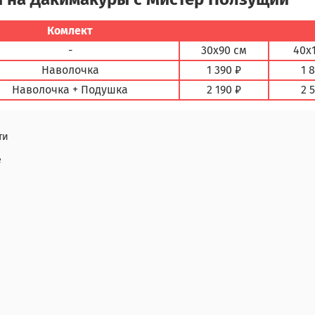
Комлект
-
30х90 см
40х
Наволочка
1 390 ₽
1 
Наволочка + Подушка
2 190 ₽
2 
ти
е