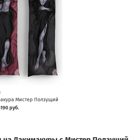
5
акура Мистер Ползущий
190 руб.
 на Дакимакуры с Мистер Ползущий