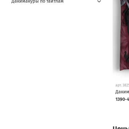
Дакимакуры по тайтлам
арт.
382
Даким
1390-4
Цены