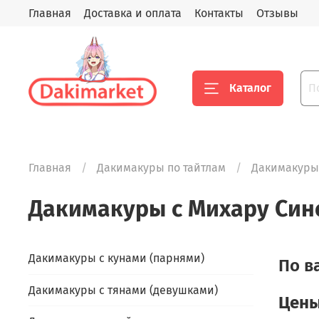
Главная
Доставка и оплата
Контакты
Отзывы
Каталог
Главная
Дакимакуры по тайтлам
Дакимакуры 
Дакимакуры с Михару Си
Дакимакуры с кунами (парнями)
По в
Дакимакуры с тянами (девушками)
Цены