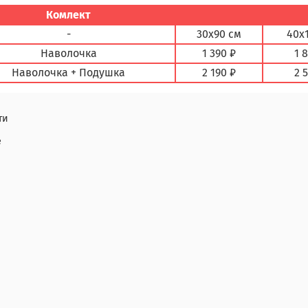
Комлект
-
30х90 см
40х
Наволочка
1 390 ₽
1 
Наволочка + Подушка
2 190 ₽
2 
ти
е