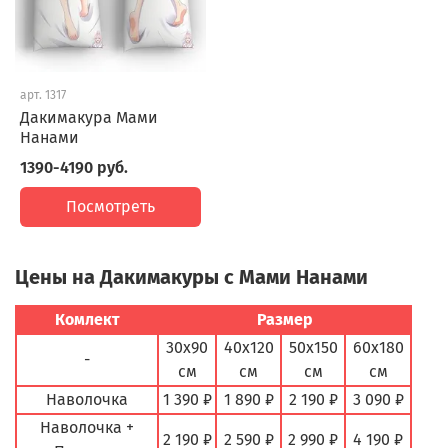
арт.
1317
Дакимакура Мами
Нанами
1390-4190 руб.
Посмотреть
Цены на Дакимакуры с Мами Нанами
Комлект
Размер
30х90
40х120
50х150
60х180
-
см
см
см
см
Наволочка
1 390 ₽
1 890 ₽
2 190 ₽
3 090 ₽
Наволочка +
2 190 ₽
2 590 ₽
2 990 ₽
4 190 ₽