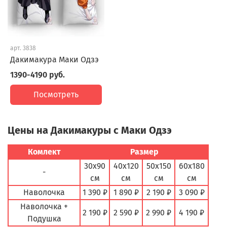
арт.
3838
Дакимакура Маки Одзэ
1390-4190 руб.
Посмотреть
Цены на Дакимакуры с Маки Одзэ
Комлект
Размер
30х90
40х120
50х150
60х180
-
см
см
см
см
Наволочка
1 390 ₽
1 890 ₽
2 190 ₽
3 090 ₽
Наволочка +
2 190 ₽
2 590 ₽
2 990 ₽
4 190 ₽
Подушка