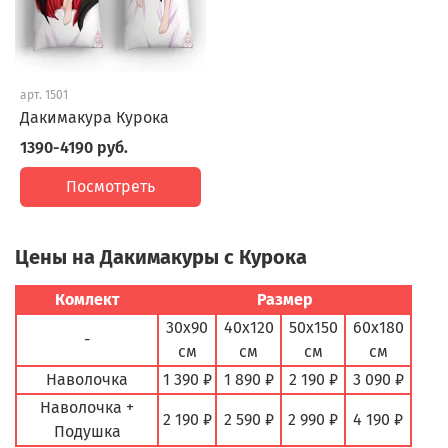
арт.
1501
Дакимакура Курока
1390-4190 руб.
Посмотреть
Цены на Дакимакуры с Курока
Комлект
Размер
30х90
40х120
50х150
60х180
-
см
см
см
см
Наволочка
1 390 ₽
1 890 ₽
2 190 ₽
3 090 ₽
Наволочка +
2 190 ₽
2 590 ₽
2 990 ₽
4 190 ₽
Подушка