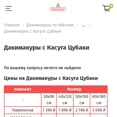
0
Главная
Дакимакуры по тайтлам
...
Дакимакуры с Касуга Цубаки
Дакимакуры с Касуга Цубаки
По вашему запросу ничего не найдено
Цены на Дакимакуры с Касуга Цубаки
Комлект
Размер
30х90
40х120
50х150
60х180
-
см
см
см
см
Наволочка
1 390 ₽
1 890 ₽
2 190 ₽
3 090 ₽