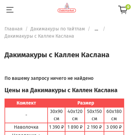
0
Главная
Дакимакуры по тайтлам
...
Дакимакуры с Каллен Каслана
Дакимакуры с Каллен Каслана
По вашему запросу ничего не найдено
Цены на Дакимакуры с Каллен Каслана
Комлект
Размер
30х90
40х120
50х150
60х180
-
см
см
см
см
Наволочка
1 390 ₽
1 890 ₽
2 190 ₽
3 090 ₽