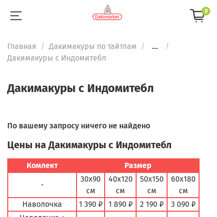
0
Главная
Дакимакуры по тайтлам
...
Дакимакуры с Индомитебл
Дакимакуры с Индомитебл
По вашему запросу ничего не найдено
Цены на Дакимакуры с Индомитебл
Комлект
Размер
30х90
40х120
50х150
60х180
-
см
см
см
см
Наволочка
1 390 ₽
1 890 ₽
2 190 ₽
3 090 ₽