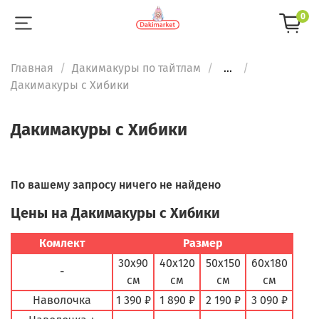
0
Главная
Дакимакуры по тайтлам
...
Дакимакуры с Хибики
Дакимакуры с Хибики
По вашему запросу ничего не найдено
Цены на Дакимакуры с Хибики
Комлект
Размер
30х90
40х120
50х150
60х180
-
см
см
см
см
Наволочка
1 390 ₽
1 890 ₽
2 190 ₽
3 090 ₽