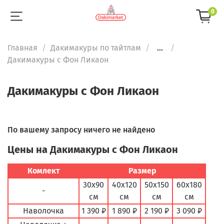
0
Главная
Дакимакуры по тайтлам
...
Дакимакуры с Фон Ликаон
Дакимакуры с Фон Ликаон
По вашему запросу ничего не найдено
Цены на Дакимакуры с Фон Ликаон
Комлект
Размер
30х90
40х120
50х150
60х180
-
см
см
см
см
Наволочка
1 390 ₽
1 890 ₽
2 190 ₽
3 090 ₽