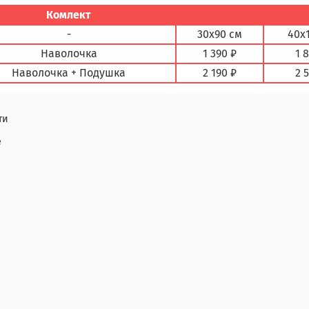
Комлект
-
30х90 см
40х
Наволочка
1 390 ₽
1 
Наволочка + Подушка
2 190 ₽
2 
ти
е