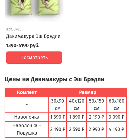
арт.
3786
Дакимакура Эш Брэдли
1390-4190 руб.
Посмотреть
Цены на Дакимакуры с Эш Брэдли
Комлект
Размер
30х90
40х120
50х150
60х180
-
см
см
см
см
Наволочка
1 390 ₽
1 890 ₽
2 190 ₽
3 090 ₽
Наволочка +
2 190 ₽
2 590 ₽
2 990 ₽
4 190 ₽
Подушка