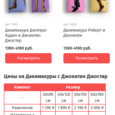
арт.
3416
арт.
3408
Дакимакура Джотаро
Дакимакура Роберт и
Куджо и Джонатан
Джонатан
Джостар
1390-4190 руб.
1390-4190 руб.
Посмотреть
Посмотреть
Цены на Дакимакуры с Джонатан Джостар
Комлект
Размер
30х90
40х120
50х150
60х180
-
см
см
см
см
Наволочка
1 390 ₽
1 890 ₽
2 190 ₽
3 090 ₽
Наволочка +