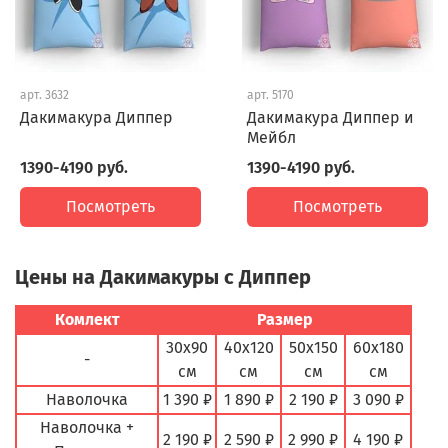
арт.
3632
арт.
5170
Дакимакура Диппер
Дакимакура Диппер и
Мейбл
1390-4190 руб.
1390-4190 руб.
Посмотреть
Посмотреть
Цены на Дакимакуры с Диппер
Комлект
Размер
30х90
40х120
50х150
60х180
-
см
см
см
см
Наволочка
1 390 ₽
1 890 ₽
2 190 ₽
3 090 ₽
Наволочка +
2 190 ₽
2 590 ₽
2 990 ₽
4 190 ₽