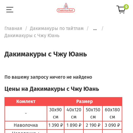
0
Главная
Дакимакуры по тайтлам
...
Дакимакуры с Чжу Юань
Дакимакуры с Чжу Юань
По вашему запросу ничего не найдено
Цены на Дакимакуры с Чжу Юань
Комлект
Размер
30х90
40х120
50х150
60х180
-
см
см
см
см
Наволочка
1 390 ₽
1 890 ₽
2 190 ₽
3 090 ₽