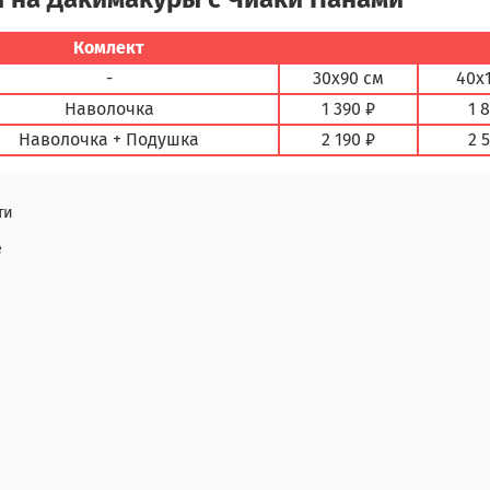
Комлект
-
30х90 см
40х
Наволочка
1 390 ₽
1 
Наволочка + Подушка
2 190 ₽
2 
ти
е