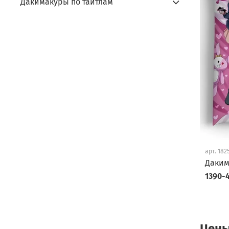
Дакимакуры по тайтлам
арт.
182
Даким
1390-4
Цены