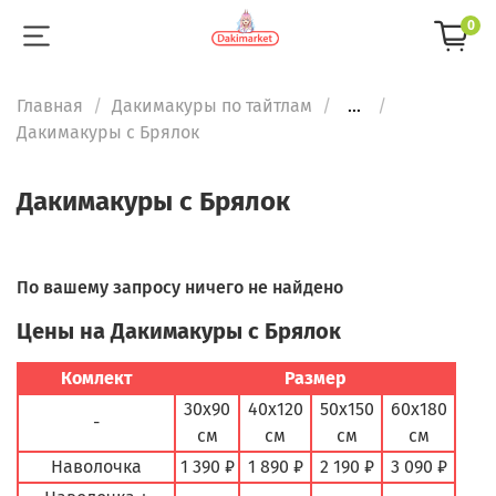
0
Главная
Дакимакуры по тайтлам
...
Дакимакуры с Брялок
Дакимакуры с Брялок
По вашему запросу ничего не найдено
Цены на Дакимакуры с Брялок
Комлект
Размер
30х90
40х120
50х150
60х180
-
см
см
см
см
Наволочка
1 390 ₽
1 890 ₽
2 190 ₽
3 090 ₽