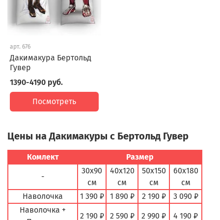
арт.
676
Дакимакура Бертольд
Гувер
1390-4190 руб.
Посмотреть
Цены на Дакимакуры с Бертольд Гувер
Комлект
Размер
30х90
40х120
50х150
60х180
-
см
см
см
см
Наволочка
1 390 ₽
1 890 ₽
2 190 ₽
3 090 ₽
Наволочка +
2 190 ₽
2 590 ₽
2 990 ₽
4 190 ₽