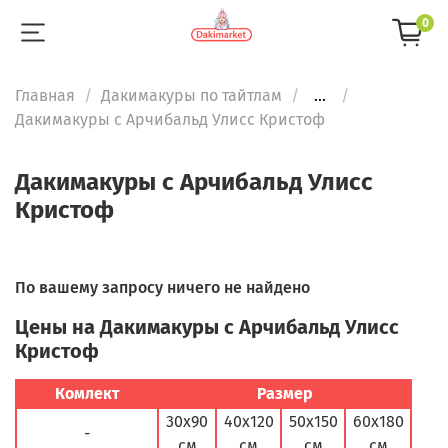
0
Главная
Дакимакуры по тайтлам
...
Дакимакуры с Арчибальд Улисс Кристоф
Дакимакуры с Арчибальд Улисс
Кристоф
По вашему запросу ничего не найдено
Цены на Дакимакуры с Арчибальд Улисс
Кристоф
Комлект
Размер
30х90
40х120
50х150
60х180
-
см
см
см
см